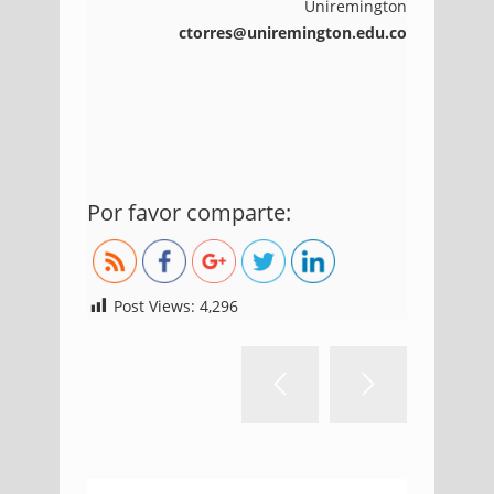
Uniremington
ctorres@uniremington.edu.co
http://blog.uniremington.edu.co/el-
Por favor comparte:
graffitour-de-medellin/
Post Views:
4,296