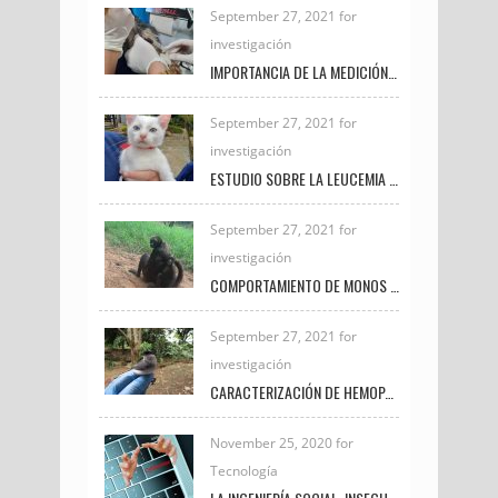
September 27, 2021 for
investigación
IMPORTANCIA DE LA MEDICIÓN DE LACTATO EN PEQUEÑAS ESPECIES
September 27, 2021 for
investigación
ESTUDIO SOBRE LA LEUCEMIA FELINA E INMUNODEFICIENCIA FELINA EN LA CLÍNICA VETERINARIA UNIREMINGTON
September 27, 2021 for
investigación
COMPORTAMIENTO DE MONOS ARAÑA BAJO EL CUIDADO HUMANO
September 27, 2021 for
investigación
CARACTERIZACIÓN DE HEMOPARÁSITOS PRESENTES EN AVES SILVESTRES EN EL MUNICIPIO DE FREDONIA DURANTE EL PERIODO 2020 – 2021
November 25, 2020 for
Tecnología