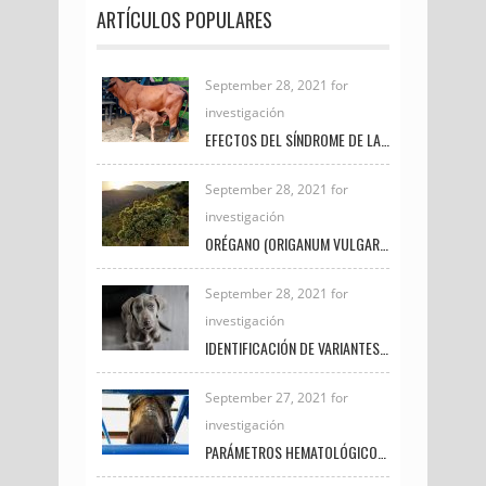
ARTÍCULOS POPULARES
September 28, 2021 for
investigación
EFECTOS DEL SÍNDROME DE LA VACA GORDA EN LAS CRÍAS DE GANADO DE CARNE
September 28, 2021 for
investigación
ORÉGANO (ORIGANUM VULGARE) Y CÚRCUMA (CÚRCUMA LONGA) SU USO POTENCIAL EN LA PRODUCCIÓN Y CALIDAD DE LA CARNE EN POLLOS DE ENGORDE
September 28, 2021 for
investigación
IDENTIFICACIÓN DE VARIANTES GENÉTICAS EN EXÓN 27 DEL GEN BRCA2 EN CANINOS CON NEOPLASIAS DE GLÁNDULA MAMARIA
September 27, 2021 for
investigación
PARÁMETROS HEMATOLÓGICOS COMO INDICADORES DE BIENESTAR ANIMAL EN EQUINOS PRÓXIMOS AL SACRIFICIO