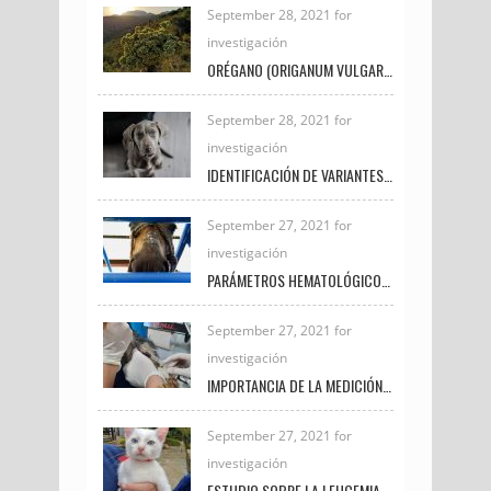
September 28, 2021 for
investigación
ORÉGANO (ORIGANUM VULGARE) Y CÚRCUMA (CÚRCUMA LONGA) SU USO POTENCIAL EN LA PRODUCCIÓN Y CALIDAD DE LA CARNE EN POLLOS DE ENGORDE
September 28, 2021 for
investigación
IDENTIFICACIÓN DE VARIANTES GENÉTICAS EN EXÓN 27 DEL GEN BRCA2 EN CANINOS CON NEOPLASIAS DE GLÁNDULA MAMARIA
September 27, 2021 for
investigación
PARÁMETROS HEMATOLÓGICOS COMO INDICADORES DE BIENESTAR ANIMAL EN EQUINOS PRÓXIMOS AL SACRIFICIO
September 27, 2021 for
investigación
IMPORTANCIA DE LA MEDICIÓN DE LACTATO EN PEQUEÑAS ESPECIES
September 27, 2021 for
investigación
ESTUDIO SOBRE LA LEUCEMIA FELINA E INMUNODEFICIENCIA FELINA EN LA CLÍNICA VETERINARIA UNIREMINGTON