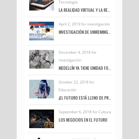
Tecnología
LA REALIDAD VIRTUAL Y LA REALIDAD AUMENTADA
April 2, 2019 for investigación
INVESTIGACIÓN DE UNIREMINGTON SOBRE CÁNCER DE MAMA EN CANINOS ES DESTACADA EN NOTICIAS TELEMEDELLÍN
December 4, 2018 for
investigación
MEDELLÍN YA TIENE UNIDAD FORENSE VETERINARIA PARA INVESTIGAR DELITOS DE MALTRATO ANIMAL
October 22, 2018 for
Educación
¡EL FUTURO ESTÁ LLENO DE PROFESIONALES COMO TÚ!
September 6, 2018 for Cultura
LOS NEGOCIOS EN EL FUTURO