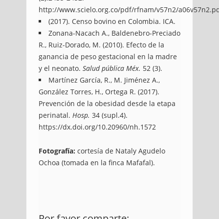
http://www.scielo.org.co/pdf/rfnam/v57n2/a06v57n2.p
(2017). Censo bovino en Colombia. ICA.
Zonana-Nacach A., Baldenebro-Preciado
R., Ruiz-Dorado, M. (2010). Efecto de la
ganancia de peso gestacional en la madre
y el neonato.
Salud pública Méx.
52 (3).
Martínez García, R., M. Jiménez A.,
González Torres, H., Ortega R. (2017).
Prevención de la obesidad desde la etapa
perinatal.
Hosp.
34 (supl.4).
https://dx.doi.org/10.20960/nh.1572
Fotografía:
cortesía de Nataly Agudelo
Ochoa (tomada en la finca Mafafal).
http://blog.uniremington.edu.co/efectos-
Por favor comparte:
del-sindrome-de-la-vaca-gorda-en-las-