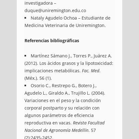
investigadora –
duque@uniremington.edu.co
Nataly Agudelo Ochoa – Estudiante de
Medicina Veterinaria de Uniremington.
Referencias bibliográficas
Martínez Sámano J., Torres P., Juárez A.
(2012). Los ácidos grasos y la lipotoxicidad:
implicaciones metabólicas.
Fac. Med
.
(Méx.). 56 (1).
Osorio C., Restrepo G., Botero J.,
Agudelo L., Giraldo A., Trujillo L. (2004).
Variaciones en el peso y la condición
corporal postparto y su relación con
algunos parámetros de eficiencia
reproductiva en vacas.
Revista Facultad
Nacional de Agronomía Medellín
. 57
(2):2435-2452.