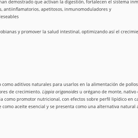
 han demostrado que activan la digestión, fortalecen el sistema in
s, antiinflamatorios, apetitosos, inmunomoduladores y
deseables
bianas y promover la salud intestinal, optimizando así el crecimi
 como aditivos naturales para usarlos en la alimentación de pollo
ores de crecimiento.
Lippia origanoides
u orégano de monte, nativo
 como promotor nutricional, con efectos sobre perfil lipídico en c
 como aceite esencial y se presenta como una alternativa natural 