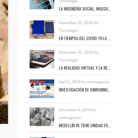
Tecnología
LA INGENIERÍA SOCIAL, INSEGURIDAD VIGENTE
November 25, 2020 for
Tecnología
EN TIEMPOS DEL COVID-19 LA TRANSFORMACIÓN DIGITAL UNIVERSITARIA
November 25, 2020 for
Tecnología
LA REALIDAD VIRTUAL Y LA REALIDAD AUMENTADA
April 2, 2019 for investigación
INVESTIGACIÓN DE UNIREMINGTON SOBRE CÁNCER DE MAMA EN CANINOS ES DESTACADA EN NOTICIAS TELEMEDELLÍN
December 4, 2018 for
investigación
MEDELLÍN YA TIENE UNIDAD FORENSE VETERINARIA PARA INVESTIGAR DELITOS DE MALTRATO ANIMAL
s