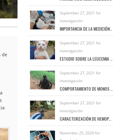
September 27, 2021 for
investigación
IMPORTANCIA DE LA MEDICIÓN DE LACTATO EN PEQUEÑAS ESPECIES
September 27, 2021 for
investigación
s de
ESTUDIO SOBRE LA LEUCEMIA FELINA E INMUNODEFICIENCIA FELINA EN LA CLÍNICA VETERINARIA UNIREMINGTON
September 27, 2021 for
investigación
COMPORTAMIENTO DE MONOS ARAÑA BAJO EL CUIDADO HUMANO
la
s
September 27, 2021 for
cia
investigación
CARACTERIZACIÓN DE HEMOPARÁSITOS PRESENTES EN AVES SILVESTRES EN EL MUNICIPIO DE FREDONIA DURANTE EL PERIODO 2020 – 2021
November 25, 2020 for