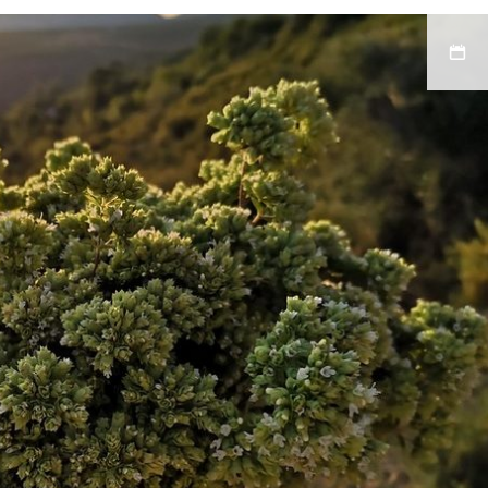
Andres
Felipe
Morante