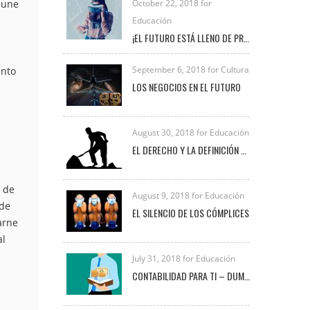
mune
October 22, 2018 for
Educación
¡EL FUTURO ESTÁ LLENO DE PROFESIONALES COMO TÚ!
September 6, 2018 for Cultura
ento
LOS NEGOCIOS EN EL FUTURO
August 30, 2018 for Educación
EL DERECHO Y LA DEFINICIÓN DE TRABAJO
s de
August 9, 2018 for Educación
 de
EL SILENCIO DE LOS CÓMPLICES
arne
al
July 31, 2018 for Educación
CONTABILIDAD PARA TI – DUMMIES