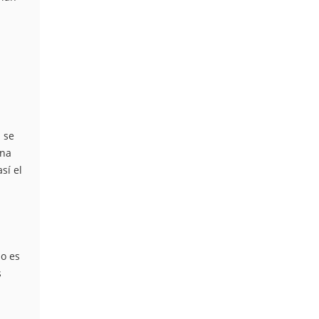
 se
una
sí el
do es
s