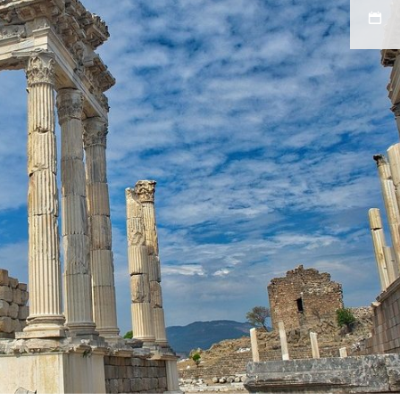
admin-
leydi