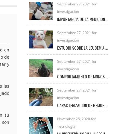
September 27, 2021 for
investigación
IMPORTANCIA DE LA MEDICIÓN DE LACTATO EN PEQUEÑAS ESPECIES
September 27, 2021 for
investigación
ESTUDIO SOBRE LA LEUCEMIA FELINA E INMUNODEFICIENCIA FELINA EN LA CLÍNICA VETERINARIA UNIREMINGTON
to en
so de
September 27, 2021 for
sar y
investigación
COMPORTAMIENTO DE MONOS ARAÑA BAJO EL CUIDADO HUMANO
s las
September 27, 2021 for
ejado
investigación
CARACTERIZACIÓN DE HEMOPARÁSITOS PRESENTES EN AVES SILVESTRES EN EL MUNICIPIO DE FREDONIA DURANTE EL PERIODO 2020 – 2021
on su
November 25, 2020 for
a son
Tecnología
LA INGENIERÍA SOCIAL, INSEGURIDAD VIGENTE