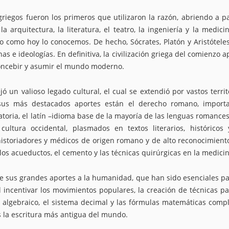
 griegos fueron los primeros que utilizaron la razón, abriendo a p
 arquitectura, la literatura, el teatro, la ingeniería y la medicin
ado como hoy lo conocemos. De hecho, Sócrates, Platón y Aristótele
 e ideologías. En definitiva, la civilización griega del comienzo a
oncebir y asumir el mundo moderno.
ó un valioso legado cultural, el cual se extendió por vastos territ
sus más destacados aportes están el derecho romano, import
oratoria, el latín –idioma base de la mayoría de las lenguas romances
ultura occidental, plasmados en textos literarios, históricos
s, historiadores y médicos de origen romano y de alto reconocimient
s acueductos, el cemento y las técnicas quirúrgicas en la medicin
 de sus grandes aportes a la humanidad, que han sido esenciales pa
el incentivar los movimientos populares, la creación de técnicas pa
algebraico, el sistema decimal y las fórmulas matemáticas compl
os la escritura más antigua del mundo.