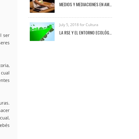
MEDIOS Y MEDIACIONES EN AMBIENTES VIRTUALES DE APRENDIZAJE
July 5, 2018 for Cultura
LA RSE Y EL ENTORNO ECOLÓGICO-EMPRESARIAL
l ser
seres
oria,
 cual
entes
uras.
hacer
cual,
bebés