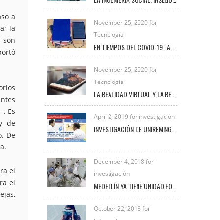
aso a
November 25, 2020 for
a; la
Tecnología
s son
EN TIEMPOS DEL COVID-19 LA TRANSFORMACIÓN DIGITAL UNIVERSITARIA
portó
November 25, 2020 for
Tecnología
orios
LA REALIDAD VIRTUAL Y LA REALIDAD AUMENTADA
antes
–. Es
April 2, 2019 for investigación
 y de
INVESTIGACIÓN DE UNIREMINGTON SOBRE CÁNCER DE MAMA EN CANINOS ES DESTACADA EN NOTICIAS TELEMEDELLÍN
o. De
a.
December 4, 2018 for
ra el
investigación
ra el
MEDELLÍN YA TIENE UNIDAD FORENSE VETERINARIA PARA INVESTIGAR DELITOS DE MALTRATO ANIMAL
ejas,
October 22, 2018 for