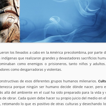
ueron los llevados a cabo en la América precolombina, por parte d
bus indígenas que realizaron grandes y devastadores sacrificios hum
ominaban como enemigos o prisioneros, tanto niños y adultos
adores como desgarradoras y violentas.
constructivas de esos diferentes grupos humanos milenarios.
Cult
ertenezca porque ningún ser humano decide dónde nacer, pero e
s allá del ambiente en el cual ha sido preparado para la vida y
a de obrar. Cada quien debe hacer su propio juicio del medio en e
te, retomando lo que es positivo de otras culturas y desechando l