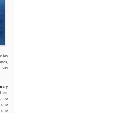
e las
anos,
. Sus
ura y
l ser
 debe
l que
o que