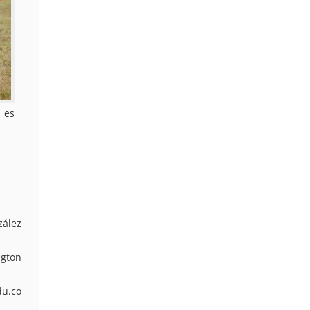
 es
zález
ngton
du.co