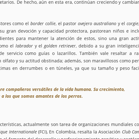
ietarios. De hecho, aún en esta era, continúan creciendo y cambi
stores como el
border collie
, el pastor
ovejero australiano
y el
corgie
 su gran devoción y capacidad protectora, pastorean niños e incl
dientes para mantener la atención de estos, sino una gran acti
omo el
labrador
y el
golden retriever
, debido a su gran inteligenc
e servicio como guías o lazarillos. También vale resaltar a ra
n olfato y su actitud obstinada; además, son maravillosos como pe
ctimas en derrumbes o en túneles, ya que su tamaño y peso facil
pre compañeros versátiles de la vida humana. Su crecimiento,
 a los que somos amantes de los perros.
racterísticas, actualmente son tarea de organizaciones mundiales 
ique Internationale
(FCI), En Colombia, resalta la Asociación
Club Ca