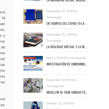
November 25, 2020 for
ria
Tecnología
 18
EN TIEMPOS DEL COVID-19 LA TRANSFORMACIÓN DIGITAL UNIVERSITARIA
han
os.
November 25, 2020 for
a y
Tecnología
rar
LA REALIDAD VIRTUAL Y LA REALIDAD AUMENTADA
 de
omo
April 2, 2019 for investigación
trar
INVESTIGACIÓN DE UNIREMINGTON SOBRE CÁNCER DE MAMA EN CANINOS ES DESTACADA EN NOTICIAS TELEMEDELLÍN
nas
ros
res
December 4, 2018 for
ron
investigación
MEDELLÍN YA TIENE UNIDAD FORENSE VETERINARIA PARA INVESTIGAR DELITOS DE MALTRATO ANIMAL
icos
October 22, 2018 for
as,