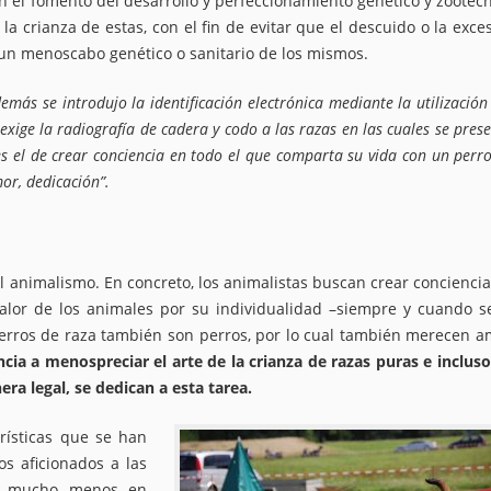
an el fomento del desarrollo y perfeccionamiento genético y zootéc
a crianza de estas, con el fin de evitar que el descuido o la exce
un menoscabo genético o sanitario de los mismos.
emás se introdujo la identificación electrónica mediante la utilización
 exige la radiografía de cadera y codo a las razas en las cuales se pres
s el de crear conciencia en todo el que comparta su vida con un perro
or, dedicación”.
 animalismo. En concreto, los animalistas buscan crear concienci
valor de los animales por su individualidad –siempre y cuando s
perros de raza también son perros, por lo cual también merecen a
cia a menospreciar el arte de la crianza de razas puras e inclus
a legal, se dedican a esta tarea.
erísticas que se han
os aficionados a las
 ni mucho menos en