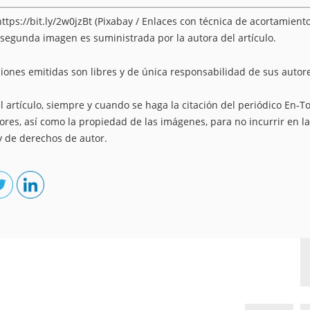
https://bit.ly/2w0jzBt
(Pixabay / Enlaces con técnica de acortamient
 segunda imagen es suministrada por la autora del artículo.
aciones emitidas son libres y de única responsabilidad de sus autor
el artículo, siempre y cuando se haga la citación del periódico En-T
utores, así como la propiedad de las imágenes, para no incurrir en la
y de derechos de autor.
remington.edu.co/caninos-
neros-a-lo-largo-de-la-
historia/