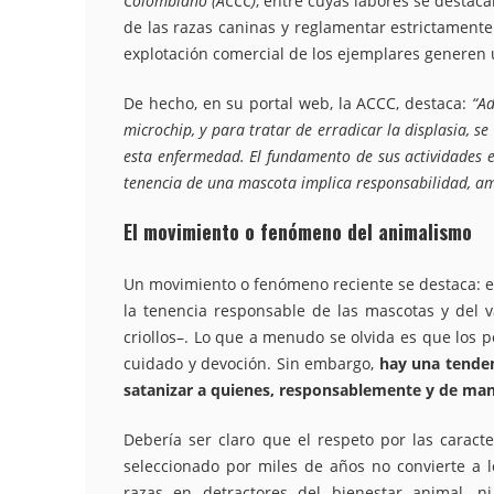
Colombiano (ACCC)
, entre cuyas labores se destac
de las razas caninas y reglamentar estrictamente l
explotación comercial de los ejemplares generen 
De hecho, en su portal web, la ACCC, destaca:
“Ad
microchip, y para tratar de erradicar la displasia, se
esta enfermedad. El fundamento de sus actividades e
tenencia de una mascota implica responsabilidad, am
El movimiento o fenómeno del animalismo
Un movimiento o fenómeno reciente se destaca: el
la tenencia responsable de las mascotas y del 
criollos–. Lo que a menudo se olvida es que los 
cuidado y devoción. Sin embargo,
hay una tenden
satanizar a quienes, responsablemente y de maner
Debería ser claro que el respeto por las caract
seleccionado por miles de años no convierte a l
razas en detractores del bienestar animal,