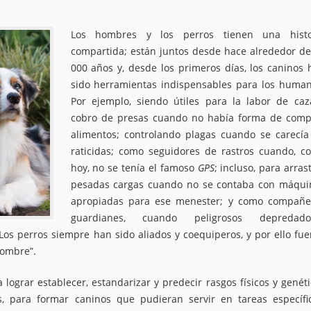
Los hombres y los perros tienen una histo
compartida; están juntos desde hace alrededor de
000 años y, desde los primeros días, los caninos 
sido herramientas indispensables para los human
Por ejemplo, siendo útiles para la labor de caz
cobro de presas cuando no había forma de comp
alimentos; controlando plagas cuando se carecía
raticidas; como seguidores de rastros cuando, c
hoy, no se tenía el famoso
GPS
; incluso, para arras
pesadas cargas cuando no se contaba con máqui
apropiadas para ese menester; y como compañe
guardianes, cuando peligrosos depredado
s perros siempre han sido aliados y coequiperos, y por ello fue
hombre”.
lograr establecer, estandarizar y predecir rasgos físicos y genét
, para formar caninos que pudieran servir en tareas específic