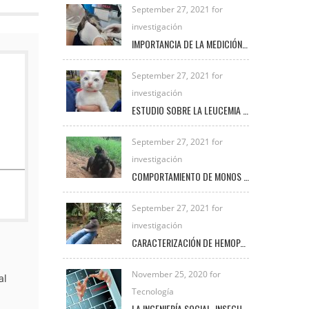
September 27, 2021 for
investigación
IMPORTANCIA DE LA MEDICIÓN DE LACTATO EN PEQUEÑAS ESPECIES
September 27, 2021 for
investigación
ESTUDIO SOBRE LA LEUCEMIA FELINA E INMUNODEFICIENCIA FELINA EN LA CLÍNICA VETERINARIA UNIREMINGTON
September 27, 2021 for
investigación
COMPORTAMIENTO DE MONOS ARAÑA BAJO EL CUIDADO HUMANO
September 27, 2021 for
investigación
CARACTERIZACIÓN DE HEMOPARÁSITOS PRESENTES EN AVES SILVESTRES EN EL MUNICIPIO DE FREDONIA DURANTE EL PERIODO 2020 – 2021
November 25, 2020 for
al
Tecnología
LA INGENIERÍA SOCIAL, INSEGURIDAD VIGENTE