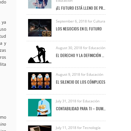
Educación
ando
¡EL FUTURO ESTÁ LLENO DE PROFESIONALES COMO TÚ!
September 6, 2018 for Cultura
, ya
LOS NEGOCIOS EN EL FUTURO
uso
tud
ia y
August 30, 2018 for Educación
zas
EL DERECHO Y LA DEFINICIÓN DE TRABAJO
rros
ita
August 9, 2018 for Educación
EL SILENCIO DE LOS CÓMPLICES
July 31, 2018 for Educación
CONTABILIDAD PARA TI – DUMMIES
como
nino
July 11, 2018 for Tecnología