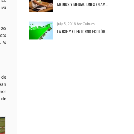
nico
MEDIOS Y MEDIACIONES EN AMBIENTES VIRTUALES DE APRENDIZAJE
siva
July 5, 2018 for Cultura
 del
LA RSE Y EL ENTORNO ECOLÓGICO-EMPRESARIAL
enta
, la
a de
ean
mor
o de