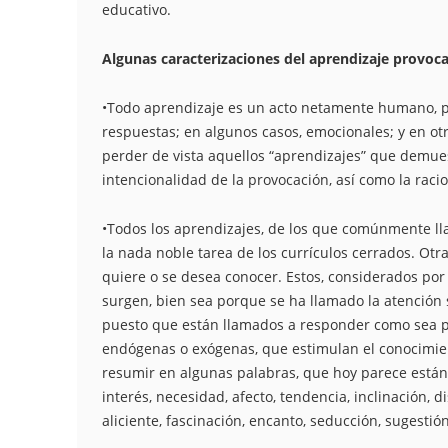
educativo.
Algunas caracterizaciones del aprendizaje provoc
•Todo aprendizaje es un acto netamente humano, pue
respuestas; en algunos casos, emocionales; y en o
perder de vista aquellos “aprendizajes” que demuest
intencionalidad de la provocación, así como la raci
•Todos los aprendizajes, de los que comúnmente ll
la nada noble tarea de los currículos cerrados. Ot
quiere o se desea conocer. Estos, considerados por
surgen, bien sea porque se ha llamado la atención s
puesto que están llamados a responder como sea po
endógenas o exógenas, que estimulan el conocimien
resumir en algunas palabras, que hoy parece están l
interés, necesidad, afecto, tendencia, inclinación, d
aliciente, fascinación, encanto, seducción, sugestió