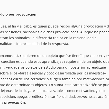
ado o por provocación
s, al fin y al cabo, es quien puede recibir alguna provocación y 
tras ocasiones, racionales a dichas provocaciones. Aunque no pod
ran los animales; la diferencia radica en la racionalidad e
onalidad e intencionalidad de la respuesta.
amamos así, requieren de un objeto que “se tiene” que conocer y e
ra cuestión es cuando esos aprendizajes requieren de un objeto qu
 mí, verdaderos objetos de estudio para un posterior aprendizaje,
obre ellos –tarea esencial y poco desarrollada por los maestros–,
r esos currículos cerrados; o surgen también por motivaciones, y
to de determinados objetos. En suma, esta caracterización se pu
ejanas de los lugares educativos, tales como: motivación, gusto,
isposición, apego, predilección, cariño, utilidad, provecho, atracción
n y
provocación.