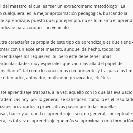
 del maestro, el cual es “ser un extraordinario metodólogo”. La
rso cualquiera; es la mejor aproximación pedagógica, buscando la
e aprendizaje, puesto que, por ejemplo, no es lo mismo el aprend
endizaje para conducir un vehículo.
Otra característica propia de este tipo de aprendizaje es que tiene
ontar con un excelente maestro, aunque, de hecho, todos los
prendizajes los requieren. Sí, pero este debe tener unas
articularidades muy especiales que van más allá del papel de
enseñante”, tal como lo conocemos comúnmente, y traspasa los lím
e orientador, animador, motivador, provocador, etcétera.
Este aprendizaje traspasa, a la vez, aquello con lo que las evaluaci
cadémicas hoy, por lo general, se satisfacen, como lo es el resultad
izajes provocados o provocativos pasan por todas aquellas
sar, hacer y actuar. Los aprendizajes son, en general, conceptuales
era, es tal vez el aprendizaje que más se aproxima a una formació