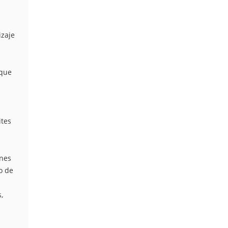
izaje
 que
ites
ones
o de
,
n