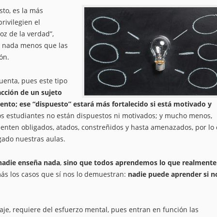
sto, es la más
rivilegien el
voz de la verdad”,
ni nada menos que las
ón.
uenta, pues este tipo
acción de un sujeto
ento; ese “dispuesto” estará más fortalecido si está motivado y
ros estudiantes no están dispuestos ni motivados; y mucho menos,
ienten obligados, atados, constreñidos y hasta amenazados, por lo
gado nuestras aulas.
nadie enseña nada
,
sino que todos aprendemos lo que realmente
más los casos que sí nos lo demuestran:
nadie puede aprender si n
aje, requiere del esfuerzo mental, pues entran en función las