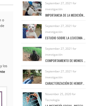
September 27, 2021 for
investigación
IMPORTANCIA DE LA MEDICIÓN DE LACTATO EN PEQUEÑAS ESPECIES
n o
 de
September 27, 2021 for
investigación
ESTUDIO SOBRE LA LEUCEMIA FELINA E INMUNODEFICIENCIA FELINA EN LA CLÍNICA VETERINARIA UNIREMINGTON
September 27, 2021 for
investigación
COMPORTAMIENTO DE MONOS ARAÑA BAJO EL CUIDADO HUMANO
y los
nte
September 27, 2021 for
investigación
CARACTERIZACIÓN DE HEMOPARÁSITOS PRESENTES EN AVES SILVESTRES EN EL MUNICIPIO DE FREDONIA DURANTE EL PERIODO 2020 – 2021
November 25, 2020 for
Tecnología
LA INGENIERÍA SOCIAL, INSEGURIDAD VIGENTE