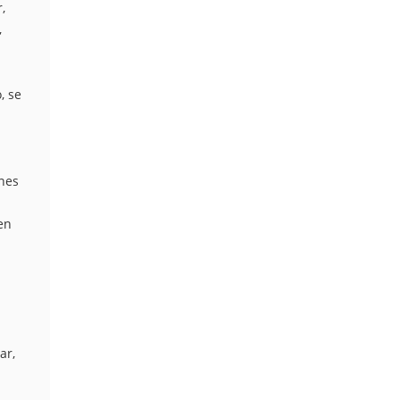
,
,
, se
nes
en
ar,