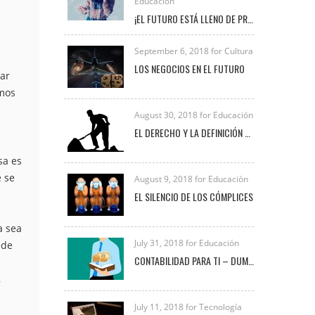
Educación
¡EL FUTURO ESTÁ LLENO DE PROFESIONALES COMO TÚ!
September 6, 2018 for Cultura
LOS NEGOCIOS EN EL FUTURO
dar
emos
August 30, 2018 for Educación
EL DERECHO Y LA DEFINICIÓN DE TRABAJO
sa es
e se
August 9, 2018 for Educación
EL SILENCIO DE LOS CÓMPLICES
a sea
July 31, 2018 for Educación
ede
CONTABILIDAD PARA TI – DUMMIES
,
July 11, 2018 for Tecnología