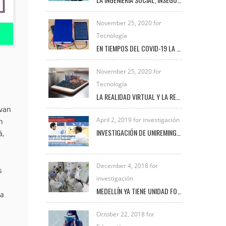
November 25, 2020 for
Tecnología
EN TIEMPOS DEL COVID-19 LA TRANSFORMACIÓN DIGITAL UNIVERSITARIA
November 25, 2020 for
Tecnología
LA REALIDAD VIRTUAL Y LA REALIDAD AUMENTADA
 van
April 2, 2019 for investigación
n
INVESTIGACIÓN DE UNIREMINGTON SOBRE CÁNCER DE MAMA EN CANINOS ES DESTACADA EN NOTICIAS TELEMEDELLÍN
á,
December 4, 2018 for
s
investigación
MEDELLÍN YA TIENE UNIDAD FORENSE VETERINARIA PARA INVESTIGAR DELITOS DE MALTRATO ANIMAL
ta
October 22, 2018 for