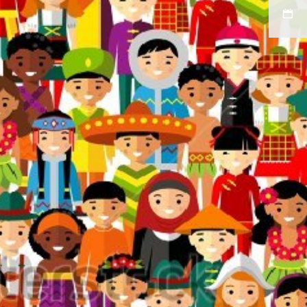
admin-
leydi