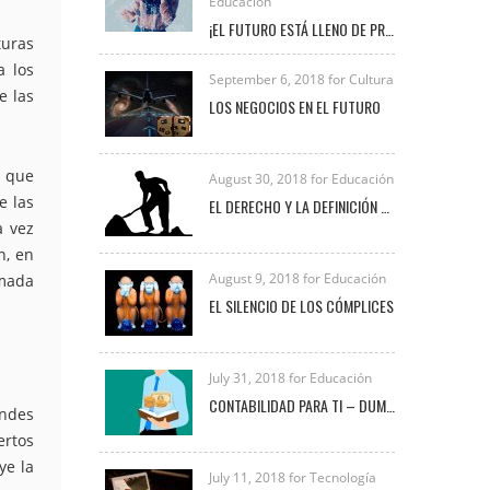
Educación
¡EL FUTURO ESTÁ LLENO DE PROFESIONALES COMO TÚ!
turas
a los
September 6, 2018 for Cultura
e las
LOS NEGOCIOS EN EL FUTURO
s que
August 30, 2018 for Educación
e las
EL DERECHO Y LA DEFINICIÓN DE TRABAJO
a vez
n, en
August 9, 2018 for Educación
amada
EL SILENCIO DE LOS CÓMPLICES
July 31, 2018 for Educación
CONTABILIDAD PARA TI – DUMMIES
andes
ertos
ye la
July 11, 2018 for Tecnología