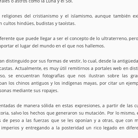
rales o astros como la Luna y el Sol.
s religiones del cristianismo y el islamismo, aunque también ex
cultos hindúes, budistas y taoístas.
iferente que puede llegar a ser el concepto de lo ultraterreno, per
mportar el lugar del mundo en el que nos hallemos.
an distinguido por sus formas de vestir, lo cual, desde la antigüed
castas. Actualmente, es muy útil remitirnos a portales web en dist
so, se encuentran fotografías que nos ilustran sobre las gr
aban los chinos antiguos y los indígenas mayas, por citar un ejemp
sonas mediante sus ropajes.
ntadas de manera sólida en estas expresiones, a partir de las c
toria, salvo los hechos que generaron su mutación. Por lo mismo, 
s de peso a las fuerzas que se les oponían y a otras, que con 
imperios y entregando a la posteridad un rico legado en difer