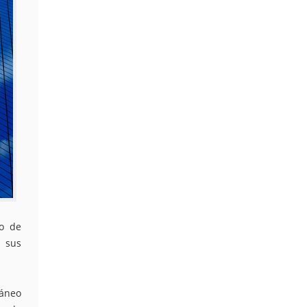
do de
 sus
táneo