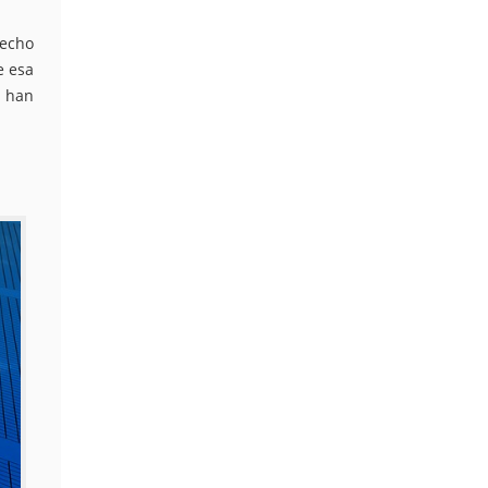
recho
e esa
e han