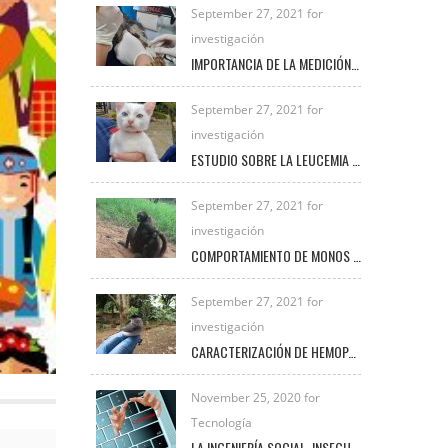
September 27, 2021 for
investigación
IMPORTANCIA DE LA MEDICIÓN DE LACTATO EN PEQUEÑAS ESPECIES
September 27, 2021 for
investigación
ESTUDIO SOBRE LA LEUCEMIA FELINA E INMUNODEFICIENCIA FELINA EN LA CLÍNICA VETERINARIA UNIREMINGTON
September 27, 2021 for
investigación
COMPORTAMIENTO DE MONOS ARAÑA BAJO EL CUIDADO HUMANO
September 27, 2021 for
investigación
CARACTERIZACIÓN DE HEMOPARÁSITOS PRESENTES EN AVES SILVESTRES EN EL MUNICIPIO DE FREDONIA DURANTE EL PERIODO 2020 – 2021
November 25, 2020 for
Tecnología
LA INGENIERÍA SOCIAL, INSEGURIDAD VIGENTE