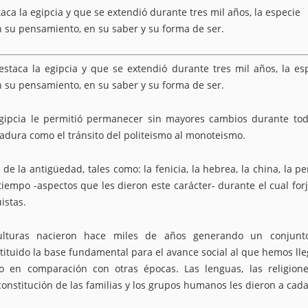
aca la egipcia y que se extendió durante tres mil años, la especie
n su pensamiento, en su saber y su forma de ser.
estaca la egipcia y que se extendió durante tres mil años, la es
n su pensamiento, en su saber y su forma de ser.
egipcia le permitió permanecer sin mayores cambios durante to
dura como el tránsito del politeismo al monoteismo.
 la antigüedad, tales como: la fenicia, la hebrea, la china, la pe
iempo -aspectos que les dieron este carácter- durante el cual for
istas.
ulturas nacieron hace miles de años generando un conjunt
ituido la base fundamental para el avance social al que hemos ll
o en comparación con otras épocas. Las lenguas, las religione
la constitución de las familias y los grupos humanos les dieron a cad