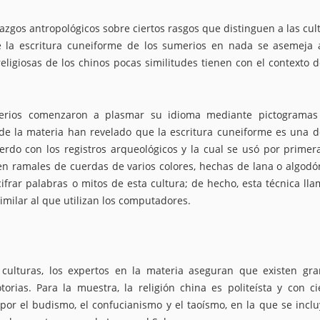
azgos antropológicos sobre ciertos rasgos que distinguen a las cul
e la escritura cuneiforme de los sumerios en nada se asemeja 
eligiosas de los chinos pocas similitudes tienen con el contexto d
umerios comenzaron a plasmar su idioma mediante pictograma
de la materia han revelado que la escritura cuneiforme es una d
rdo con los registros arqueológicos y la cual se usó por primer
s en ramales de cuerdas de varios colores, hechas de lana o algodó
ifrar palabras o mitos de esta cultura; de hecho, esta técnica ll
milar al que utilizan los computadores.
 culturas, los expertos en la materia aseguran que existen gr
orias. Para la muestra, la religión china es politeísta y con ci
r el budismo, el confucianismo y el taoísmo, en la que se inclu