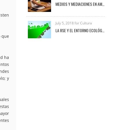
MEDIOS Y MEDIACIONES EN AMBIENTES VIRTUALES DE APRENDIZAJE
isten
July 5, 2018 for Cultura
LA RSE Y EL ENTORNO ECOLÓGICO-EMPRESARIAL
o que
ad ha
intos
andes
lo; y
uales
estas
mayor
entes