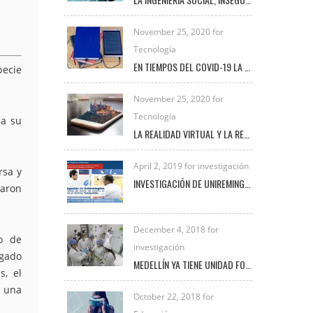
November 25, 2020 for
Tecnología
EN TIEMPOS DEL COVID-19 LA TRANSFORMACIÓN DIGITAL UNIVERSITARIA
pecie
November 25, 2020 for
Tecnología
da su
LA REALIDAD VIRTUAL Y LA REALIDAD AUMENTADA
April 2, 2019 for investigación
rsa y
INVESTIGACIÓN DE UNIREMINGTON SOBRE CÁNCER DE MAMA EN CANINOS ES DESTACADA EN NOTICIAS TELEMEDELLÍN
jaron
December 4, 2018 for
o de
investigación
egado
MEDELLÍN YA TIENE UNIDAD FORENSE VETERINARIA PARA INVESTIGAR DELITOS DE MALTRATO ANIMAL
s, el
a una
October 22, 2018 for