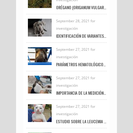
ORÉGANO (ORIGANUM VULGARE) Y CÚRCUMA (CÚRCUMA LONGA) SU USO POTENCIAL EN LA PRODUCCIÓN Y CALIDAD DE LA CARNE EN POLLOS DE ENGORDE
September 28, 2021 for
investigación
IDENTIFICACIÓN DE VARIANTES GENÉTICAS EN EXÓN 27 DEL GEN BRCA2 EN CANINOS CON NEOPLASIAS DE GLÁNDULA MAMARIA
September 27, 2021 for
investigación
PARÁMETROS HEMATOLÓGICOS COMO INDICADORES DE BIENESTAR ANIMAL EN EQUINOS PRÓXIMOS AL SACRIFICIO
September 27, 2021 for
investigación
IMPORTANCIA DE LA MEDICIÓN DE LACTATO EN PEQUEÑAS ESPECIES
September 27, 2021 for
investigación
ESTUDIO SOBRE LA LEUCEMIA FELINA E INMUNODEFICIENCIA FELINA EN LA CLÍNICA VETERINARIA UNIREMINGTON