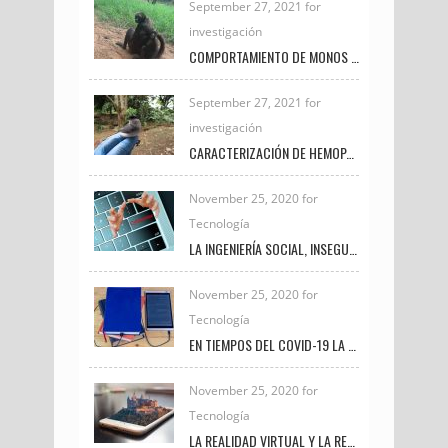
September 27, 2021 for
investigación
COMPORTAMIENTO DE MONOS ARAÑA BAJO EL CUIDADO HUMANO
September 27, 2021 for
investigación
CARACTERIZACIÓN DE HEMOPARÁSITOS PRESENTES EN AVES SILVESTRES EN EL MUNICIPIO DE FREDONIA DURANTE EL PERIODO 2020 – 2021
November 25, 2020 for
Tecnología
LA INGENIERÍA SOCIAL, INSEGURIDAD VIGENTE
November 25, 2020 for
Tecnología
EN TIEMPOS DEL COVID-19 LA TRANSFORMACIÓN DIGITAL UNIVERSITARIA
November 25, 2020 for
Tecnología
LA REALIDAD VIRTUAL Y LA REALIDAD AUMENTADA