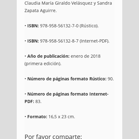
Claudia María Giraldo Velásquez y Sandra
Zapata Aguirre.
•
ISBN:
978-958-56132-7-0 (Rústico).
•
ISBN:
978-958-56132-8-7 (Internet-PDF).
•
Año de publicación:
enero de 2018
(primera edición).
•
Número de páginas formato Rústico:
90.
•
Número de páginas formato Internet-
PDF:
83.
•
Formato:
16,5 x 23 cm.
https://blog.uniremington.edu.co/novedad-
Por favor comparte:
editorial-del-fer-al-inicio-de-2018/