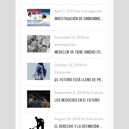
April 2, 2019 for investigación
INVESTIGACIÓN DE UNIREMINGTON SOBRE CÁNCER DE MAMA EN CANINOS ES DESTACADA EN NOTICIAS TELEMEDELLÍN
December 4, 2018 for
investigación
MEDELLÍN YA TIENE UNIDAD FORENSE VETERINARIA PARA INVESTIGAR DELITOS DE MALTRATO ANIMAL
October 22, 2018 for
Educación
¡EL FUTURO ESTÁ LLENO DE PROFESIONALES COMO TÚ!
September 6, 2018 for Cultura
LOS NEGOCIOS EN EL FUTURO
August 30, 2018 for Educación
EL DERECHO Y LA DEFINICIÓN DE TRABAJO