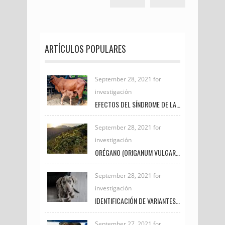
ARTÍCULOS POPULARES
September 28, 2021 for
investigación
EFECTOS DEL SÍNDROME DE LA VACA GORDA EN LAS CRÍAS DE GANADO DE CARNE
September 28, 2021 for
investigación
ORÉGANO (ORIGANUM VULGARE) Y CÚRCUMA (CÚRCUMA LONGA) SU USO POTENCIAL EN LA PRODUCCIÓN Y CALIDAD DE LA CARNE EN POLLOS DE ENGORDE
September 28, 2021 for
investigación
IDENTIFICACIÓN DE VARIANTES GENÉTICAS EN EXÓN 27 DEL GEN BRCA2 EN CANINOS CON NEOPLASIAS DE GLÁNDULA MAMARIA
September 27, 2021 for