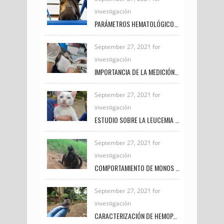
investigación
PARÁMETROS HEMATOLÓGICOS COMO INDICADORES DE BIENESTAR ANIMAL EN EQUINOS PRÓXIMOS AL SACRIFICIO
September 27, 2021 for
investigación
IMPORTANCIA DE LA MEDICIÓN DE LACTATO EN PEQUEÑAS ESPECIES
September 27, 2021 for
investigación
ESTUDIO SOBRE LA LEUCEMIA FELINA E INMUNODEFICIENCIA FELINA EN LA CLÍNICA VETERINARIA UNIREMINGTON
September 27, 2021 for
investigación
COMPORTAMIENTO DE MONOS ARAÑA BAJO EL CUIDADO HUMANO
September 27, 2021 for
investigación
CARACTERIZACIÓN DE HEMOPARÁSITOS PRESENTES EN AVES SILVESTRES EN EL MUNICIPIO DE FREDONIA DURANTE EL PERIODO 2020 – 2021