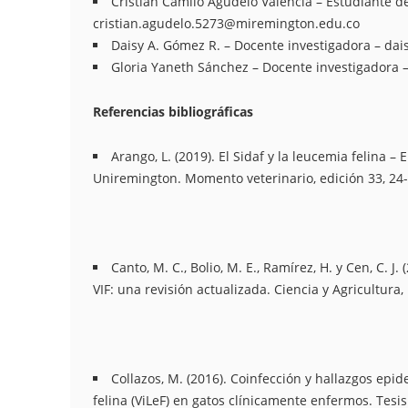
Cristian Camilo Agudelo Valencia – Estudiante d
cristian.agudelo.5273@miremington.edu.co
Daisy A. Gómez R. – Docente investigadora –
dai
Gloria Yaneth Sánchez – Docente investigadora 
Referencias bibliográficas
Arango, L. (2019). El Sidaf y la leucemia felina
Uniremington. Momento veterinario, edición 33, 24-
Canto, M. C., Bolio, M. E., Ramírez, H. y Cen, C. 
VIF: una revisión actualizada. Ciencia y Agricultura, 
Collazos, M. (2016). Coinfección y hallazgos epid
felina (ViLeF) en gatos clínicamente enfermos. Tesis