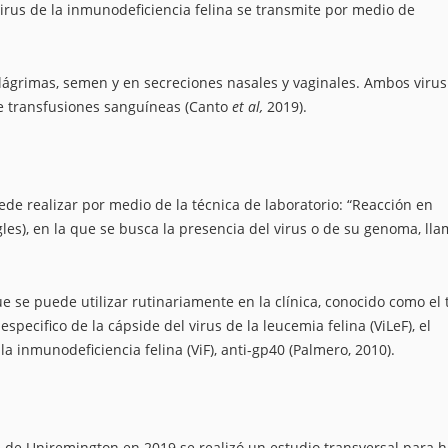
irus de la inmunodeficiencia felina se transmite por medio de
 lágrimas, semen y en secreciones nasales y vaginales. Ambos virus
e transfusiones sanguíneas (Canto
et al,
2019).
de realizar por medio de la técnica de laboratorio: “Reacción en
gles), en la que se busca la presencia del virus o de su genoma, ll
se puede utilizar rutinariamente en la clínica, conocido como el 
specifico de la cápside del virus de la leucemia felina (ViLeF), el
la inmunodeficiencia felina (ViF), anti-gp40 (Palmero, 2010).
s de Uniremington en 2019 se realizó un estudio transversal para h