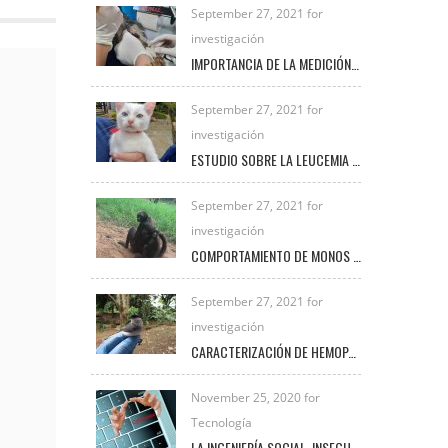
September 27, 2021 for
investigación
IMPORTANCIA DE LA MEDICIÓN DE LACTATO EN PEQUEÑAS ESPECIES
September 27, 2021 for
investigación
ESTUDIO SOBRE LA LEUCEMIA FELINA E INMUNODEFICIENCIA FELINA EN LA CLÍNICA VETERINARIA UNIREMINGTON
September 27, 2021 for
investigación
COMPORTAMIENTO DE MONOS ARAÑA BAJO EL CUIDADO HUMANO
September 27, 2021 for
investigación
CARACTERIZACIÓN DE HEMOPARÁSITOS PRESENTES EN AVES SILVESTRES EN EL MUNICIPIO DE FREDONIA DURANTE EL PERIODO 2020 – 2021
November 25, 2020 for
Tecnología
LA INGENIERÍA SOCIAL, INSEGURIDAD VIGENTE