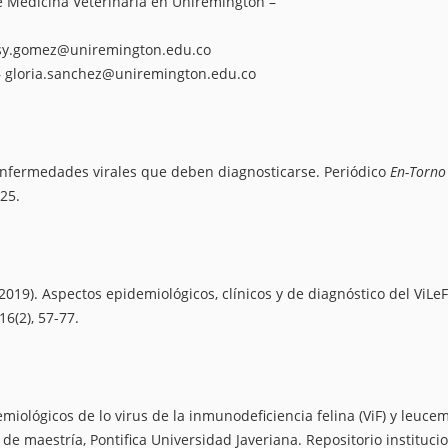
e Medicina Veterinaria en Uniremington –
sy.gomez@uniremington.edu.co
–
gloria.sanchez@uniremington.edu.co
 – Enfermedades virales que deben diagnosticarse. Periódico
En-Torno
25.
J. (2019). Aspectos epidemiológicos, clínicos y de diagnóstico del ViLeF
16(2), 57-77.
emiológicos de lo virus de la inmunodeficiencia felina (ViF) y leuce
 de maestría, Pontifica Universidad Javeriana. Repositorio instituci