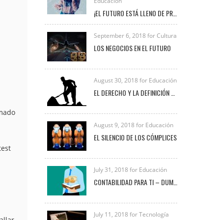
Educación
¡EL FUTURO ESTÁ LLENO DE PROFESIONALES COMO TÚ!
September 6, 2018 for Cultura
LOS NEGOCIOS EN EL FUTURO
August 30, 2018 for Educación
EL DERECHO Y LA DEFINICIÓN DE TRABAJO
amado
August 9, 2018 for Educación
EL SILENCIO DE LOS CÓMPLICES
test
July 31, 2018 for Educación
CONTABILIDAD PARA TI – DUMMIES
July 11, 2018 for Tecnología
allar