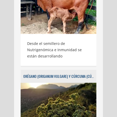
Desde el semillero de
Nutrigenómica e Inmunidad se
están desarrollando
investigaciones que buscan dar
soluciones a las problemáticas de
los productores y respuestas a las
ORÉGANO (ORIGANUM VULGARE) Y CÚRCUMA (CÚRCUMA LONGA) SU USO POTENCIAL EN LA PRODUCCIÓN Y CALIDAD DE LA CARNE EN POLLOS DE ENGORDE
preguntas de investigación de los
estudiantes. En un estudio
realizado en la finca Mafafal,
ubicada en el municipio de Vegachí
(nordeste del departamento de
Antioquia), se pudo evidenciar que