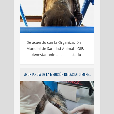
De acuerdo con la Organización
Mundial de Sanidad Animal - OIE,
el bienestar animal es el estado
físico y mental de un animal en
relación con las condiciones en las
que vive y muere. Las actividades
IMPORTANCIA DE LA MEDICIÓN DE LACTATO EN PEQUEÑAS ESPECIES
previas al sacrificio de animales
destinados para el consumo
humano, tales como el embarque,
el transporte, el desembarque y el
tiempo de permanencia en la
planta de beneficio generan,