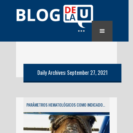
Daily Archives: September 27, 2021
PARÁMETROS HEMATOLÓGICOS COMO INDICADORES DE BIENESTAR ANIMAL EN EQUINOS PRÓXIMOS AL SACRIFICIO