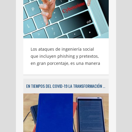
Los ataques de ingeniería social
que incluyen phishing y pretextos,
en gran porcentaje, es una manera
exitosa de violación de sistemas de
información. Hoy en día, la
ingeniería social es reconocida
EN TIEMPOS DEL COVID-19 LA TRANSFORMACIÓN DIGITAL UNIVERSITARIA
como una de las mayores
amenazas contra la seguridad de
las organizaciones. Es de aclarar
que este modus operandi difiere
de la piratería tradicional en el
sentido de que los ataques de