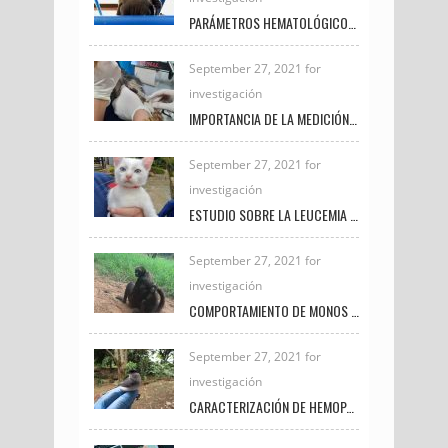
PARÁMETROS HEMATOLÓGICOS COMO INDICADORES DE BIENESTAR ANIMAL EN EQUINOS PRÓXIMOS AL SACRIFICIO
September 27, 2021 for
investigación
IMPORTANCIA DE LA MEDICIÓN DE LACTATO EN PEQUEÑAS ESPECIES
September 27, 2021 for
investigación
ESTUDIO SOBRE LA LEUCEMIA FELINA E INMUNODEFICIENCIA FELINA EN LA CLÍNICA VETERINARIA UNIREMINGTON
September 27, 2021 for
investigación
COMPORTAMIENTO DE MONOS ARAÑA BAJO EL CUIDADO HUMANO
September 27, 2021 for
investigación
CARACTERIZACIÓN DE HEMOPARÁSITOS PRESENTES EN AVES SILVESTRES EN EL MUNICIPIO DE FREDONIA DURANTE EL PERIODO 2020 – 2021