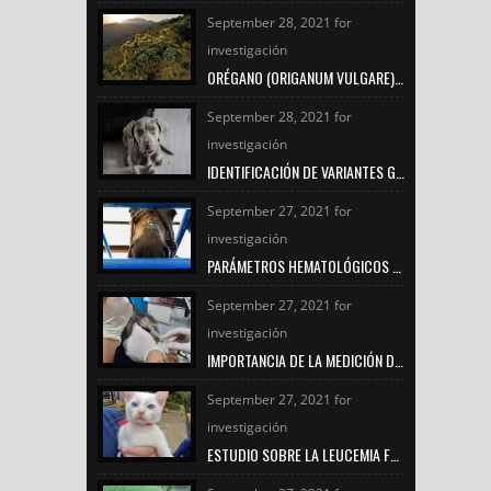
September 28, 2021 for
investigación
ORÉGANO (ORIGANUM VULGARE) Y CÚRCUMA (CÚRCUMA LONGA) SU USO POTENCIAL EN LA PRODUCCIÓN Y CALIDAD DE LA CARNE EN POLLOS DE ENGORDE
September 28, 2021 for
investigación
IDENTIFICACIÓN DE VARIANTES GENÉTICAS EN EXÓN 27 DEL GEN BRCA2 EN CANINOS CON NEOPLASIAS DE GLÁNDULA MAMARIA
September 27, 2021 for
investigación
PARÁMETROS HEMATOLÓGICOS COMO INDICADORES DE BIENESTAR ANIMAL EN EQUINOS PRÓXIMOS AL SACRIFICIO
September 27, 2021 for
investigación
IMPORTANCIA DE LA MEDICIÓN DE LACTATO EN PEQUEÑAS ESPECIES
September 27, 2021 for
investigación
ESTUDIO SOBRE LA LEUCEMIA FELINA E INMUNODEFICIENCIA FELINA EN LA CLÍNICA VETERINARIA UNIREMINGTON