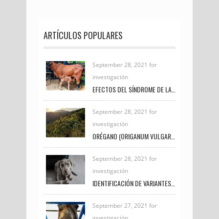
ARTÍCULOS POPULARES
September 28, 2021 for
investigación
EFECTOS DEL SÍNDROME DE LA VACA GORDA EN LAS CRÍAS DE GANADO DE CARNE
September 28, 2021 for
investigación
ORÉGANO (ORIGANUM VULGARE) Y CÚRCUMA (CÚRCUMA LONGA) SU USO POTENCIAL EN LA PRODUCCIÓN Y CALIDAD DE LA CARNE EN POLLOS DE ENGORDE
September 28, 2021 for
investigación
IDENTIFICACIÓN DE VARIANTES GENÉTICAS EN EXÓN 27 DEL GEN BRCA2 EN CANINOS CON NEOPLASIAS DE GLÁNDULA MAMARIA
September 27, 2021 for
investigación