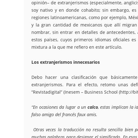
opinión– de extranjerismos (especialmente, anglici
soy nativo y en donde cohabito; sin embargo, es 
regiones latinoamericanas, como por ejemplo, Méxic
y la gran cantidad de mexicanos que allí migra
nombrar, sin entrar en detalles de antecedentes, 
estos países, cuyos primeros idiomas oficiales es
mixtura a la que me refiero en este artículo.
Los extranjerismos innecesarios
Debo hacer una clasificación que básicamente
extranjerismos. Para el efecto, retomo unas defi
“Revistadigital” (Inesem – Business School (http://b
“En ocasiones da lugar a un
calco
, estas implican la 
falso amigo del francés faux amis.
Otras veces la traducción no resulta sencilla bien 
muchas palabras para designar el significado. En eso