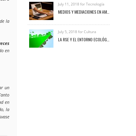
July 11, 2018 for Tecnología
MEDIOS Y MEDIACIONES EN AMBIENTES VIRTUALES DE APRENDIZAJE
de la
July 5, 2018 for Cultura
LA RSE Y EL ENTORNO ECOLÓGICO-EMPRESARIAL
veces
do en
ar un
Tanto
ad en
o, la
svase