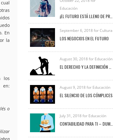
October 22, 2018 for
 cual
Educación
otras
¡EL FUTURO ESTÁ LLENO DE PROFESIONALES COMO TÚ!
nidos
puedo
September 6, 2018 for Cultura
o. En
LOS NEGOCIOS EN EL FUTURO
or la
August 30, 2018 for Educación
EL DERECHO Y LA DEFINICIÓN DE TRABAJO
n los
s en:
August 9, 2018 for Educación
EL SILENCIO DE LOS CÓMPLICES
lés o
July 31, 2018 for Educación
CONTABILIDAD PARA TI – DUMMIES
lizar
labra