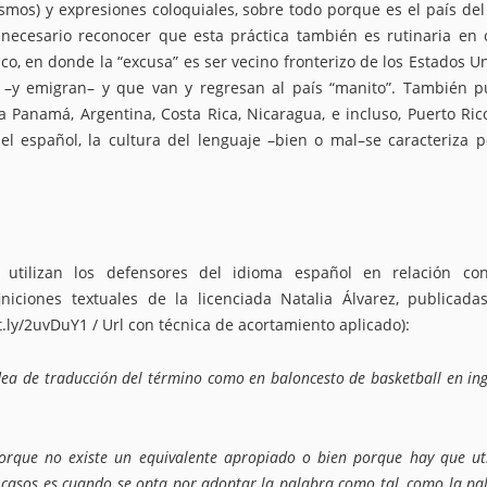
smos) y expresiones coloquiales, sobre todo porque es el país del
necesario reconocer que esta práctica también es rutinaria en 
o, en donde la “excusa” es ser vecino fronterizo de los Estados U
n –y emigran– y que van y regresan al país “manito”. También 
a Panamá, Argentina, Costa Rica, Nicaragua, e incluso, Puerto Ric
 el español, la cultura del lenguaje –bien o mal–se caracteriza p
 utilizan los defensores del idioma español en relación co
niciones textuales de la licenciada Natalia Álvarez, publicada
it.ly/2uvDuY1 / Url con técnica de acortamiento aplicado):
idea de traducción del término como en baloncesto de basketball en ing
porque no existe un equivalente apropiado o bien porque hay que uti
s casos es cuando se opta por adoptar la palabra como tal, como la pa