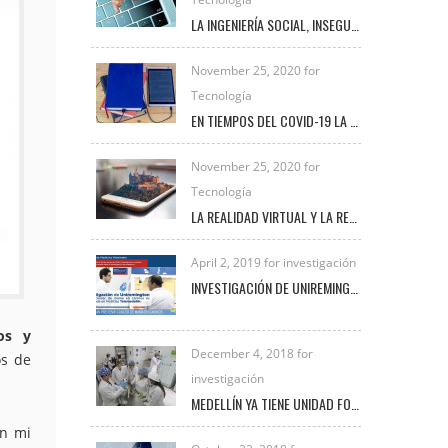
LA INGENIERÍA SOCIAL, INSEGURIDAD VIGENTE
November 25, 2020 for
Tecnología
EN TIEMPOS DEL COVID-19 LA TRANSFORMACIÓN DIGITAL UNIVERSITARIA
November 25, 2020 for
Tecnología
LA REALIDAD VIRTUAL Y LA REALIDAD AUMENTADA
April 2, 2019 for investigación
INVESTIGACIÓN DE UNIREMINGTON SOBRE CÁNCER DE MAMA EN CANINOS ES DESTACADA EN NOTICIAS TELEMEDELLÍN
mos y
December 4, 2018 for
os de
investigación
MEDELLÍN YA TIENE UNIDAD FORENSE VETERINARIA PARA INVESTIGAR DELITOS DE MALTRATO ANIMAL
en mi