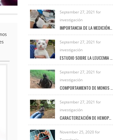
September 27, 2021 for
investigación
IMPORTANCIA DE LA MEDICIÓN DE LACTATO EN PEQUEÑAS ESPECIES
smos
es
September 27, 2021 for
investigación
ESTUDIO SOBRE LA LEUCEMIA FELINA E INMUNODEFICIENCIA FELINA EN LA CLÍNICA VETERINARIA UNIREMINGTON
September 27, 2021 for
investigación
COMPORTAMIENTO DE MONOS ARAÑA BAJO EL CUIDADO HUMANO
September 27, 2021 for
investigación
CARACTERIZACIÓN DE HEMOPARÁSITOS PRESENTES EN AVES SILVESTRES EN EL MUNICIPIO DE FREDONIA DURANTE EL PERIODO 2020 – 2021
November 25, 2020 for
Tecnología