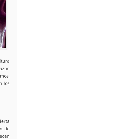
ltura
razón
smos,
n los
ierta
en de
uecen