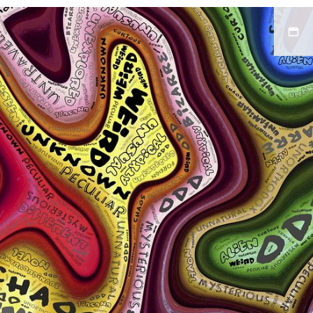
admin-
leydi