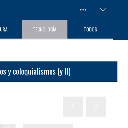
TURA
TECNOLOGÍA
TODOS
s y coloquialismos (y II)