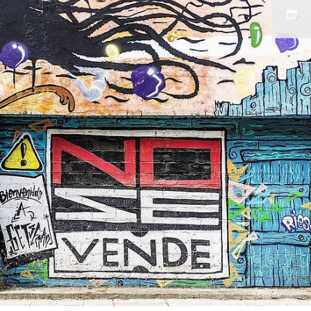
admin-
leydi