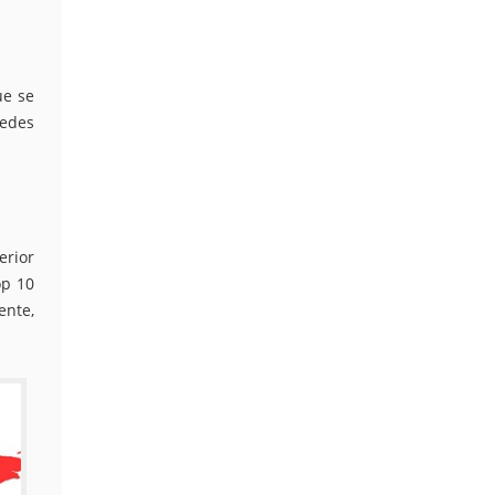
ue se
redes
erior
op 10
ente,