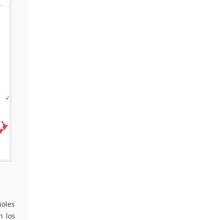
ñoles
n los