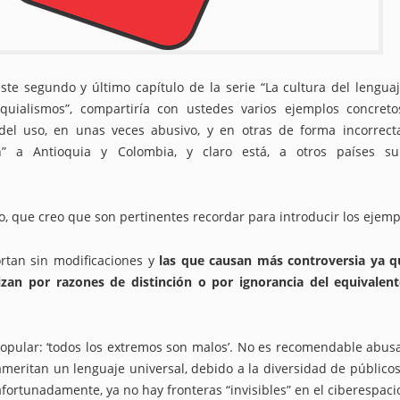
e segundo y último capítulo de la serie “La cultura del lengua
quialismos”, compartiría con ustedes varios ejemplos concret
el uso, en unas veces abusivo, y en otras de forma incorrect
” a Antioquia y Colombia, y claro está, a otros países su
, que creo que son pertinentes recordar para introducir los ejemp
rtan sin modificaciones y
las que causan más controversia ya q
lizan por razones de distinción o por ignorancia del equivalen
a popular: ‘todos los extremos son malos’. No es recomendable abus
ameritan un lenguaje universal, debido a la diversidad de público
afortunadamente, ya no hay fronteras “invisibles” en el ciberespacio