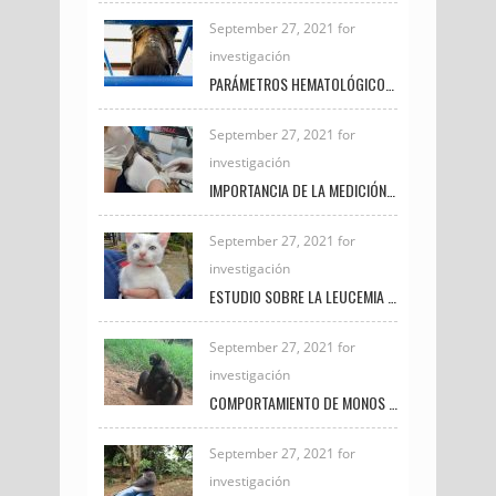
September 27, 2021 for
investigación
PARÁMETROS HEMATOLÓGICOS COMO INDICADORES DE BIENESTAR ANIMAL EN EQUINOS PRÓXIMOS AL SACRIFICIO
September 27, 2021 for
investigación
IMPORTANCIA DE LA MEDICIÓN DE LACTATO EN PEQUEÑAS ESPECIES
September 27, 2021 for
investigación
ESTUDIO SOBRE LA LEUCEMIA FELINA E INMUNODEFICIENCIA FELINA EN LA CLÍNICA VETERINARIA UNIREMINGTON
September 27, 2021 for
investigación
COMPORTAMIENTO DE MONOS ARAÑA BAJO EL CUIDADO HUMANO
September 27, 2021 for
investigación