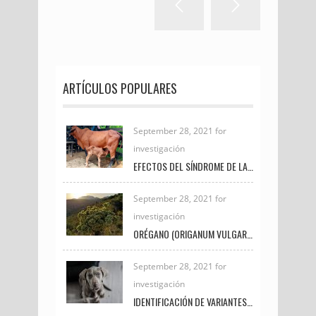
ARTÍCULOS POPULARES
September 28, 2021 for
investigación
EFECTOS DEL SÍNDROME DE LA VACA GORDA EN LAS CRÍAS DE GANADO DE CARNE
September 28, 2021 for
investigación
ORÉGANO (ORIGANUM VULGARE) Y CÚRCUMA (CÚRCUMA LONGA) SU USO POTENCIAL EN LA PRODUCCIÓN Y CALIDAD DE LA CARNE EN POLLOS DE ENGORDE
September 28, 2021 for
investigación
IDENTIFICACIÓN DE VARIANTES GENÉTICAS EN EXÓN 27 DEL GEN BRCA2 EN CANINOS CON NEOPLASIAS DE GLÁNDULA MAMARIA