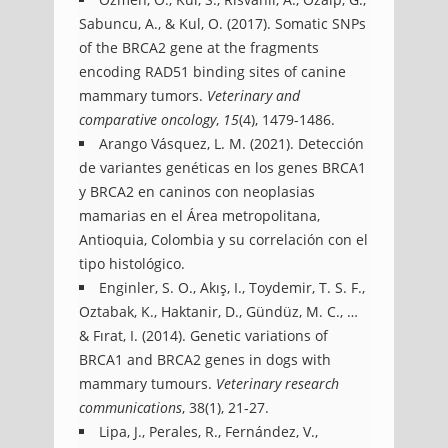
Sabuncu, A., & Kul, O. (2017). Somatic SNPs
of the BRCA2 gene at the fragments
encoding RAD51 binding sites of canine
mammary tumors.
Veterinary and
comparative oncology
,
15
(4), 1479-1486.
Arango Vásquez, L. M. (2021). Detección
de variantes genéticas en los genes BRCA1
y BRCA2 en caninos con neoplasias
mamarias en el Área metropolitana,
Antioquia, Colombia y su correlación con el
tipo histológico.
Enginler, S. O., Akış, I., Toydemir, T. S. F.,
Oztabak, K., Haktanir, D., Gündüz, M. C., …
& Fırat, I. (2014). Genetic variations of
BRCA1 and BRCA2 genes in dogs with
mammary tumours.
Veterinary research
communications
, 38(1), 21-27.
Lipa, J., Perales, R., Fernández, V.,