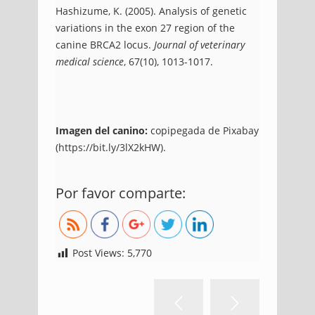
Hashizume, K. (2005). Analysis of genetic
variations in the exon 27 region of the
canine BRCA2 locus.
Journal of veterinary
medical science
, 67(10), 1013-1017.
Imagen del canino:
copipegada de Pixabay
(
https://bit.ly/3lX2kHW
).
https://blog.uniremington.edu.co/identificaci
Por favor comparte:
de-variantes-geneticas-en%e2%80%afexon
27%e2%80%afdel-
gen%e2%80%afbrca2%e2%80%afen-canino
con-neoplasias-de-glandula-mamaria/
Post Views:
5,770