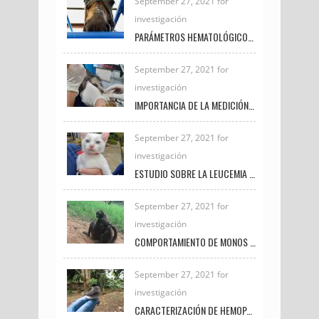
September 27, 2021 for
investigación
PARÁMETROS HEMATOLÓGICOS COMO INDICADORES DE BIENESTAR ANIMAL EN EQUINOS PRÓXIMOS AL SACRIFICIO
September 27, 2021 for
investigación
IMPORTANCIA DE LA MEDICIÓN DE LACTATO EN PEQUEÑAS ESPECIES
September 27, 2021 for
investigación
ESTUDIO SOBRE LA LEUCEMIA FELINA E INMUNODEFICIENCIA FELINA EN LA CLÍNICA VETERINARIA UNIREMINGTON
September 27, 2021 for
investigación
COMPORTAMIENTO DE MONOS ARAÑA BAJO EL CUIDADO HUMANO
September 27, 2021 for
investigación
CARACTERIZACIÓN DE HEMOPARÁSITOS PRESENTES EN AVES SILVESTRES EN EL MUNICIPIO DE FREDONIA DURANTE EL PERIODO 2020 – 2021