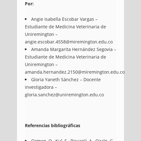
Por:
Angie Isabella Escobar Vargas –
Estudiante de Medicina Veterinaria de
Uniremington –
angie.escobar.4558@miremington.edu.co
Amanda Margarita Hernández Segovia –
Estudiante de Medicina Veterinaria de
Uniremington –
amanda.hernandez.2150@miremington.edu.co
Gloria Yaneth Sánchez – Docente
investigadora –
gloria.sanchez@uniremington.edu.co
Referencias bibliográficas
Ozmen, O., Kul, S., Risvanli, A., Ozalp, G.,