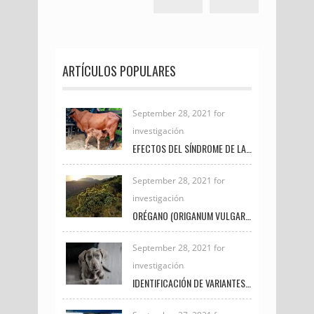
ARTÍCULOS POPULARES
September 28, 2021 for
investigación
EFECTOS DEL SÍNDROME DE LA VACA GORDA EN LAS CRÍAS DE GANADO DE CARNE
September 28, 2021 for
investigación
ORÉGANO (ORIGANUM VULGARE) Y CÚRCUMA (CÚRCUMA LONGA) SU USO POTENCIAL EN LA PRODUCCIÓN Y CALIDAD DE LA CARNE EN POLLOS DE ENGORDE
September 28, 2021 for
investigación
IDENTIFICACIÓN DE VARIANTES GENÉTICAS EN EXÓN 27 DEL GEN BRCA2 EN CANINOS CON NEOPLASIAS DE GLÁNDULA MAMARIA