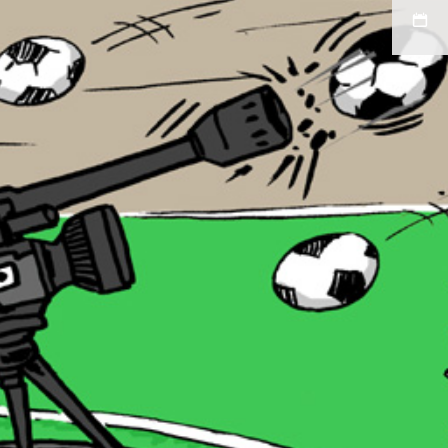
admin-
leydi