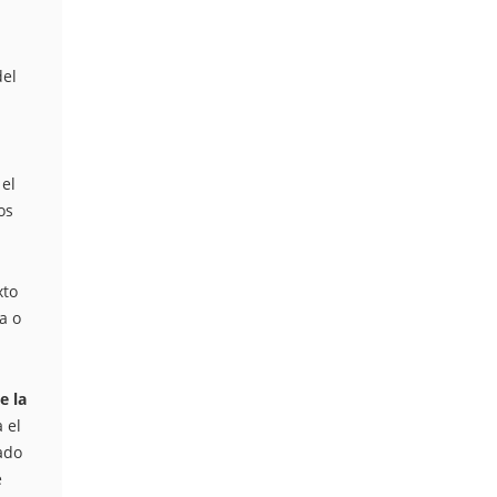
del
 el
os
xto
a o
e la
 el
ado
e