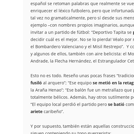
español se retoman palabras que realmente se vuel
enriquecer el léxico futbolero, pero que infortun
tal vez no gramaticalmente, pero sí desde sus men
ejemplo –con nombres propios imaginarios, aunque
invitar a un partido de fútbol: “Deportivo Tapita se
decidir cuál es el mejor. No se lo pierda! Véalo por
el Bombardero Valenciano y el Misil Restrepo”. Y c
y algunos de ellos, también con aire belicista: el M
Andrade, la Flecha Hernández, el Estrangulador Cetí
Esto no es todo. Reseño unas pocas frases “tradicio
fusiló
al arquero”; “Ese equipo
se metió en la reta
la Araña Henao”; “Ese balón fue un metrallazo que p
totalmente bélicos. Además, hay otros sutilmente 
“El equipo local perdió el partido pero
se batió
como
ariete
caribeño”.
Y por supuesto, también están aquellas construccio
siguen conteniendo su tono guerrerista: