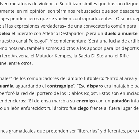
ven metáforas de violencia. Se utilizan símiles que buscan dizque
adamente, en mi opinión, son términos rebuscados que son desacert
sajes pendencieros que se vuelven contraproducentes. O si no, de
 sí las expresiones verdaderas– de una convocatoria común para
pelea
el liderato con Atlético Destapador. ¡Será un
duelo a muerte
 nuestro canal Peleagol”. Y complementan: “Será una lucha de artill
omo notarán, también somos adictos a los apodos para los deportis
ortero Aravena, el Matador Kempes, la Saeta Di Stéfano, el Rifle
ne, entre otros.
nales” de los comunicadores del ámbito futbolero: “Entró al área y
guardia
, aguardando el
contragolpe
”; “Ese
disparo
era inatajable p
erforó la red del portero de los Diablos Rojos”. Estos son enuncia
pendencieros: “El defensa marcó a su
enemigo
con un
patadón
infa
 un león enfurecido”; “El árbitro fue
ciego
frente al fuera lugar de
nes gramaticales que pretenden ser “literarias” y diferentes, pero