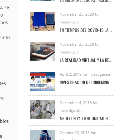
o, se
November 25, 2020 for
 o
inos
Tecnología
EN TIEMPOS DEL COVID-19 LA TRANSFORMACIÓN DIGITAL UNIVERSITARIA
cinto
November 25, 2020 for
Tecnología
LA REALIDAD VIRTUAL Y LA REALIDAD AUMENTADA
April 2, 2019 for investigación
INVESTIGACIÓN DE UNIREMINGTON SOBRE CÁNCER DE MAMA EN CANINOS ES DESTACADA EN NOTICIAS TELEMEDELLÍN
tes
os
December 4, 2018 for
investigación
MEDELLÍN YA TIENE UNIDAD FORENSE VETERINARIA PARA INVESTIGAR DELITOS DE MALTRATO ANIMAL
ablos
a
October 22, 2018 for
ma