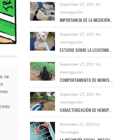
September 27, 2021 for
investigación
IMPORTANCIA DE LA MEDICIÓN DE LACTATO EN PEQUEÑAS ESPECIES
September 27, 2021 for
investigación
ESTUDIO SOBRE LA LEUCEMIA FELINA E INMUNODEFICIENCIA FELINA EN LA CLÍNICA VETERINARIA UNIREMINGTON
September 27, 2021 for
investigación
o, se
COMPORTAMIENTO DE MONOS ARAÑA BAJO EL CUIDADO HUMANO
 o
inos
September 27, 2021 for
investigación
cinto
CARACTERIZACIÓN DE HEMOPARÁSITOS PRESENTES EN AVES SILVESTRES EN EL MUNICIPIO DE FREDONIA DURANTE EL PERIODO 2020 – 2021
November 25, 2020 for
Tecnología
LA INGENIERÍA SOCIAL, INSEGURIDAD VIGENTE