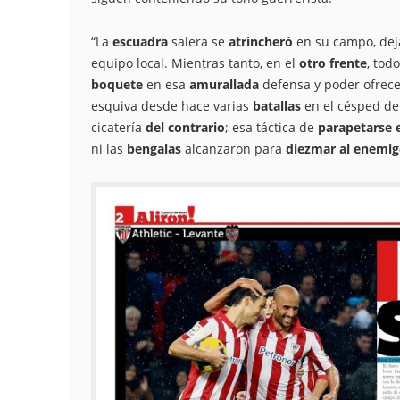
“La
escuadra
salera se
atrincheró
en su campo, de
equipo local. Mientras tanto, en el
otro frente
, tod
boquete
en esa
amurallada
defensa y poder ofrecer
esquiva desde hace varias
batallas
en el césped del
cicatería
del contrario
; esa táctica de
parapetarse 
ni las
bengalas
alcanzaron para
diezmar al enemi