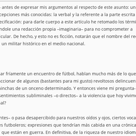
o– antes de expresar mis argumentos al respecto de este asunto: un
acepciones más conocidas: la verbal y la referente a la parte escrita
cificación: para darle cuerpo a este artículo he retomado los térm
ándole una redacción propia –imaginaria– para no comprometer a
lar. De hecho, y esto no es ficción, notarán que el nombre del re
un militar histórico en el medio nacional.
izar fríamente un encuentro de fútbol, hablan mucho más de lo que
accionar de algunos (bastantes para mi gusto) revoltosos delincuen
 hinchas de un onceno determinado. Y entonces viene mi pregunta-
 sentimientos subliminales –o directos– a la violencia que hoy vivim
al?
tes– o pasa desapercibido para nuestros oídos y ojos, ciertos voc
es futboleros; expresiones que tendrían más cabida en una crónic
 que están en guerra. En definitiva, de la riqueza de nuestro idio