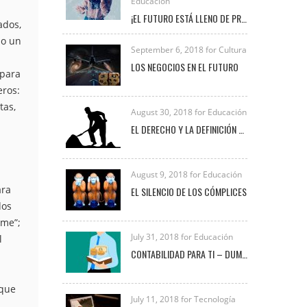
Educación
¡EL FUTURO ESTÁ LLENO DE PROFESIONALES COMO TÚ!
ados,
jo un
September 6, 2018 for Cultura
LOS NEGOCIOS EN EL FUTURO
para
eros:
tas,
August 30, 2018 for Educación
EL DERECHO Y LA DEFINICIÓN DE TRABAJO
August 9, 2018 for Educación
ara
EL SILENCIO DE LOS CÓMPLICES
dos
me”;
July 31, 2018 for Educación
l
CONTABILIDAD PARA TI – DUMMIES
 que
July 11, 2018 for Tecnología