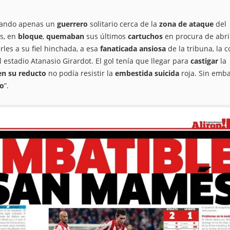
jando apenas un
guerrero
solitario cerca de la
zona de ataque
del
os, en
bloque
,
quemaban
sus últimos
cartuchos
en procura de abri
les a su fiel hinchada, a esa
fanaticada ansiosa
de la tribuna, la 
 estadio Atanasio Girardot. El gol tenía que llegar para
castigar
la
en su reducto
no podía resistir la
embestida suicida
roja. Sin emba
go
”.