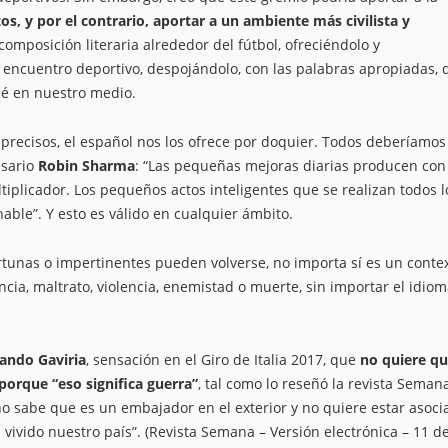
os, y por el contrario, aportar a un ambiente más civilista y
composición literaria alrededor del fútbol, ofreciéndolo y
encuentro deportivo, despojándolo, con las palabras apropiadas, 
ié en nuestro medio.
precisos, el español nos los ofrece por doquier. Todos deberíamos
esario
Robin Sharma
: “Las pequeñas mejoras diarias producen con
ltiplicador. Los pequeños actos inteligentes que se realizan todos l
nable”. Y esto es válido en cualquier ámbito.
rtunas o impertinentes pueden volverse, no importa sí es un conte
ncia, maltrato, violencia, enemistad o muerte, sin importar el idiom
ando Gaviria
, sensación en el Giro de Italia 2017, que
no quiere qu
 porque “eso significa guerra”
, tal como lo reseñó la revista Semana
o sabe que es un embajador en el exterior y no quiere estar asoci
vivido nuestro país”. (Revista Semana – Versión electrónica – 11 d