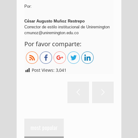
Por:
César Augusto Muñoz Restrepo
Corrector de estilo institucional de Uniremington
cmunoz@uniremington.edu.co
https://blog.uniremington.edu.co/escribir-
Por favor comparte:
para-publicar-especialmente-en-la-
academia-ii/
Post Views:
3,041
most popular