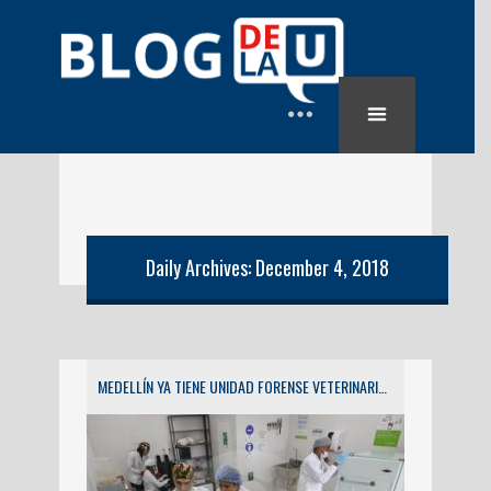
Daily Archives: December 4, 2018
MEDELLÍN YA TIENE UNIDAD FORENSE VETERINARIA PARA INVESTIGAR DELITOS DE MALTRATO ANIMAL