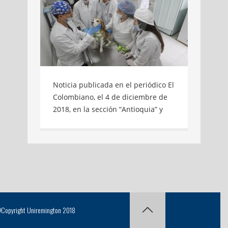
Noticia publicada en el periódico El
Colombiano, el 4 de diciembre de
2018, en la sección “Antioquia” y
que hace referencia a
Uniremington y su unidad forense
veterinaria. Compartimos con
ustedes la edición virtual del
artículo Por día, en la Inspección
Especializada Ambiental de la
Alcaldía de Medellín se reciben en
promedio dos quejas relacionadas
Copyright Uniremington 2018
con hechos de maltrato animal,