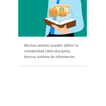
Muchos autores pueden definir la
contabilidad como disciplina,
técnica, sistema de información,
arte, etc., sin embargo, lo
importante es su finalidad. Por:
Catalina Revolledo Mosquera
Docente de la Facultad de Ciencias
Contables de Uniremington
catalina.revolledo@uniremington.edu.co
Referencias
bibliográficasReferencias