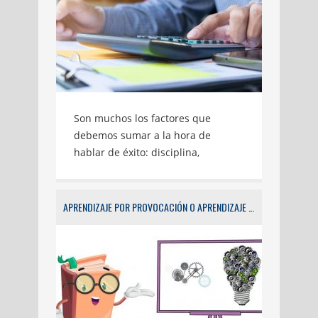
Son muchos los factores que
debemos sumar a la hora de
hablar de éxito: disciplina,
compromiso, constancia y la unión
de destrezas que hacen que
nuestros proyectos salgan
APRENDIZAJE POR PROVOCACIÓN O APRENDIZAJE PROVOCADO (2)
adelante, siendo la pasión y la
dedicación los aspectos más
determinantes para lograrlo.
Asociamos la consecución del éxito
a la mayoría de actividades que
realizamos en nuestro día a día,