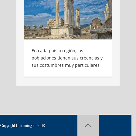
En cada país o región, las
poblaciones tienen sus creencias y
sus costumbres muy particulares
de comportamiento en sociedad,
hábitos que conocemos como
cultura. En cada país o región, las
poblaciones tienen sus creencias y
sus costumbres muy particulares
de comportamiento en sociedad,
hábitos que conocemos como
cultura. Muchas de ellas han
Copyright Uniremington 2018
germinado, cultivado y