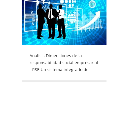
Análisis Dimensiones de la
responsabilidad social empresarial
- RSE Un sistema integrado de
gestión empresarial debe tener
como base una trilogía de
componentes esenciales: la visión
económica, la dimensión social y el
impacto medioambiental. Por: Luz
Miriam Valencia Velásquez Docente
de la Facultad de Ciencias
Empresariales de Uniremington