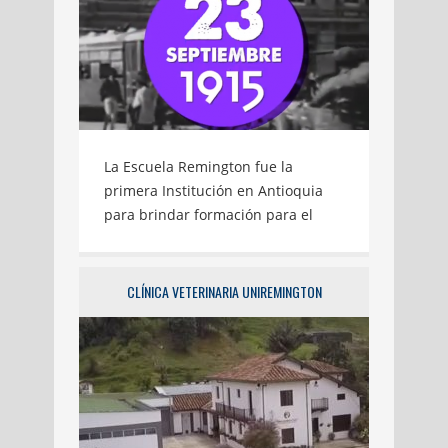
La Escuela Remington fue la
primera Institución en Antioquia
para brindar formación para el
trabajo y el desarrollo humano. Un
lugar donde muchos de nuestros
abuelos y padres se educaron y
CLÍNICA VETERINARIA UNIREMINGTON
aprendieron a usar sus historias,
usando la máquina de escribir.