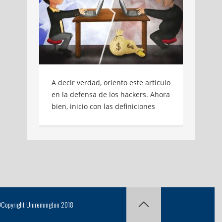
A decir verdad, oriento este artículo
en la defensa de los hackers. Ahora
bien, inicio con las definiciones
técnicas oficiales y sus
“encontronazos” con el imaginario
popular. Imagen copipegada de:
http://bit.ly/2poKV0A A decir
verdad, oriento este artículo en la
defensa de los hackers. Ahora bien,
inicio con las definiciones técnicas
oficiales y sus “encontronazos” con
Copyright Uniremington 2018
el imaginario popular.